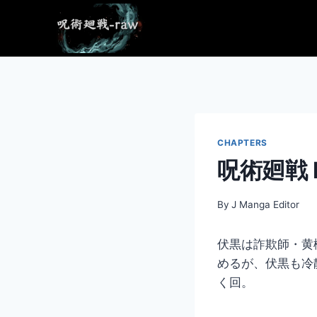
Skip
to
content
CHAPTERS
呪術廻戦 Ra
By
J Manga Editor
伏黒は詐欺師・黄
めるが、伏黒も冷
く回。