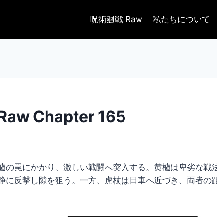
呪術廻戦 Raw
私たちについて
w Chapter 165
櫨の罠にかかり、激しい戦闘へ突入する。黄櫨は卑劣な戦
静に反撃し隙を狙う。一方、虎杖は日車へ近づき、両者の