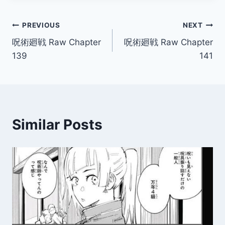
Post
PREVIOUS
NEXT
呪術廻戦 Raw Chapter
呪術廻戦 Raw Chapter
navigation
139
141
Similar Posts