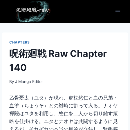
Skip
to
content
CHAPTERS
呪術廻戦 Raw Chapter
140
By
J Manga Editor
乙骨憂太（ユタ）が現れ、虎杖悠仁と血の兄弟・
血塗（ちょうそ）との対峙に割って入る。ナオヤ
禪院はユタを利用し、悠仁を二人から切り離す策
略を仕掛ける。ユタとナオヤは共闘するように見
えるが、それぞれの本当の目的が交錯し、緊張感