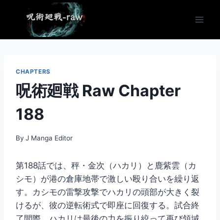
Skip
to
content
CHAPTERS
呪術廻戦 Raw Chapter
188
By
J Manga Editor
第188話では、秤・金次（ハカリ）と鹿紫雲（カ
シモ）が港の倉庫地帯で激しい殴り合いを繰り返
す。カシモの雷撃攻撃でハカリの頭部が大きく裂
けるが、彼の逆転術式で即座に回復する。試合終
了間際、ハカリは最後の力を振り絞って再び領域