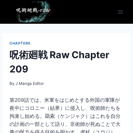
Skip
to
content
CHAPTERS
呪術廻戦 Raw Chapter
209
By
J Manga Editor
第209話では、米軍をはじめとする外国の軍隊が
夜中にコロニー（結界）に侵入し、呪術師たちを
拘束し始める。羂索（ケンジャク）はこれを自分
の計画の一部として語り、非術師が死ぬことで大
量の呪力を得る目的を明かす。虎杖（ユウジ）、