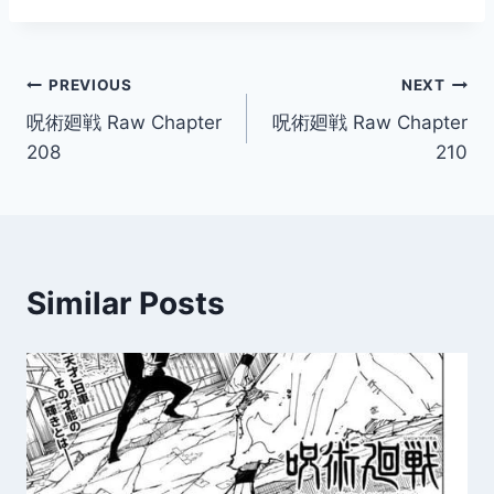
Post
PREVIOUS
NEXT
呪術廻戦 Raw Chapter
呪術廻戦 Raw Chapter
navigation
208
210
Similar Posts