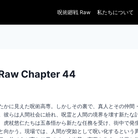
呪術廻戦 Raw
私たちについて
aw Chapter 44
たかに見えた呪術高専。しかしその裏で、真人とその仲間
。彼らは人間社会に紛れ、呪霊と人間の境界を壊す新たな
、虎杖悠仁たちは五条悟から新たな任務を受け、街中で発
と向かう。現場では、人間が突如として呪い化するという