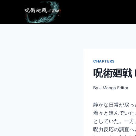
Skip
to
content
CHAPTERS
呪術廻戦 R
By
J Manga Editor
静かな日常が戻っ
着々と進んでいた
としていた。一方
呪力反応の調査へ