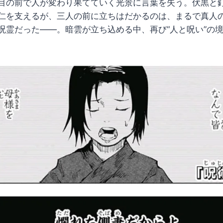
目の前で人が変わり果てていく光景に言葉を失う。伏黒と
仁を支えるが、三人の前に立ちはだかるのは、まるで真人
呪霊だった――。暗雲が立ち込める中、再び“人と呪い”の