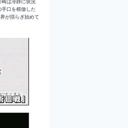
釘崎は冷静に状況
の手口を模倣した
境界が揺らぎ始めて