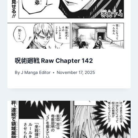
呪術廻戦 Raw Chapter 142
By
J Manga Editor
November 17, 2025