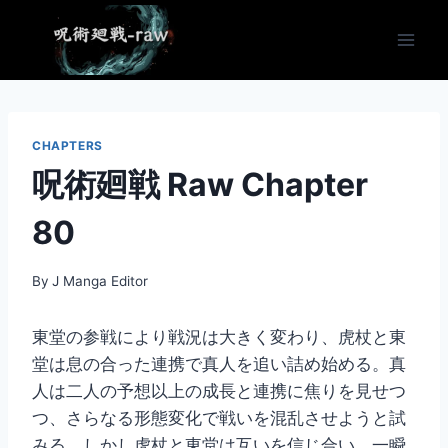
Skip
to
content
CHAPTERS
呪術廻戦 Raw Chapter
80
By
J Manga Editor
東堂の参戦により戦況は大きく変わり、虎杖と東
堂は息の合った連携で真人を追い詰め始める。真
人は二人の予想以上の成長と連携に焦りを見せつ
つ、さらなる形態変化で戦いを混乱させようと試
みる。しかし虎杖と東堂は互いを信じ合い、一瞬