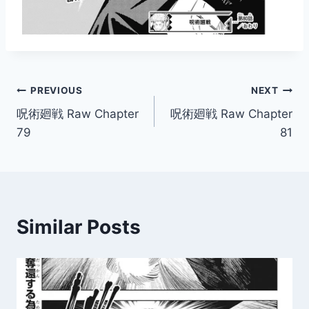
Post
PREVIOUS
NEXT
呪術廻戦 Raw Chapter
呪術廻戦 Raw Chapter
navigation
79
81
Similar Posts