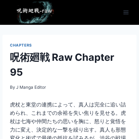
Skip
to
content
CHAPTERS
呪術廻戦 Raw Chapter
95
By
J Manga Editor
虎杖と東堂の連携によって、真人は完全に追い詰
められ、これまでの余裕を失い焦りを見せる。虎
杖は七海や仲間たちの思いを胸に、怒りと覚悟を
力に変え、決定的な一撃を繰り出す。真人も形態
変化と術式で最後の抵抗を試みるが、渋谷の戦場