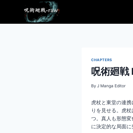
Skip
to
content
CHAPTERS
呪術廻戦 R
By
J Manga Editor
虎杖と東堂の連携
りを見せる。虎杖
つ。真人も形態変
に決定的な局面に