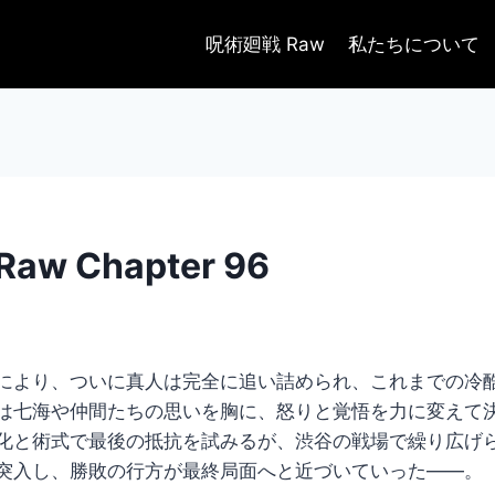
呪術廻戦 Raw
私たちについて
aw Chapter 96
により、ついに真人は完全に追い詰められ、これまでの冷
は七海や仲間たちの思いを胸に、怒りと覚悟を力に変えて
化と術式で最後の抵抗を試みるが、渋谷の戦場で繰り広げ
突入し、勝敗の行方が最終局面へと近づいていった――。