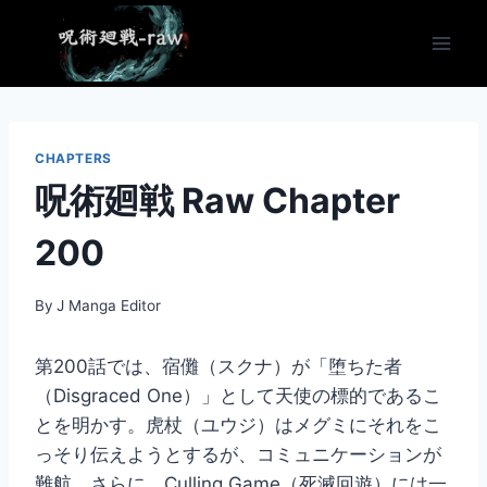
Skip
to
content
CHAPTERS
呪術廻戦 Raw Chapter
200
By
J Manga Editor
第200話では、宿儺（スクナ）が「堕ちた者
（Disgraced One）」として天使の標的であるこ
とを明かす。虎杖（ユウジ）はメグミにそれをこ
っそり伝えようとするが、コミュニケーションが
難航。さらに、Culling Game（死滅回遊）には一