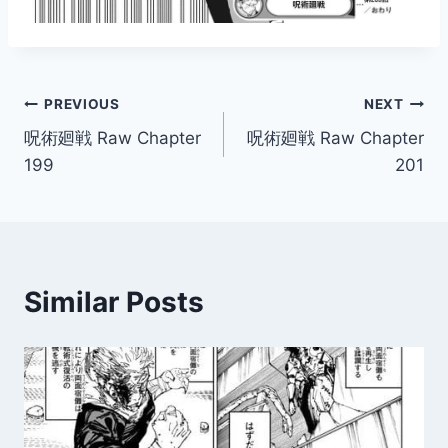
Post
PREVIOUS
NEXT
呪術廻戦 Raw Chapter
呪術廻戦 Raw Chapter
navigation
199
201
Similar Posts